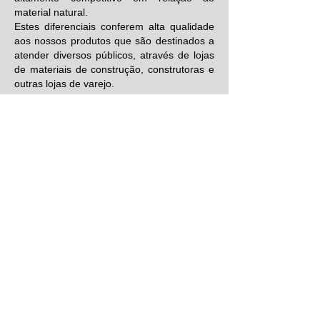
material natural.
Estes diferenciais conferem alta qualidade
aos nossos produtos que são destinados a
atender diversos públicos, através de lojas
de materiais de construção, construtoras e
outras lojas de varejo.
VENDA CONSULTIVA
Nossos representantes atuam também
como consultores, ouvindo o possível
cliente, entendendo suas necessidades e
procurando apresentar no nosso portfólio
de serviços a solução mais adequada.